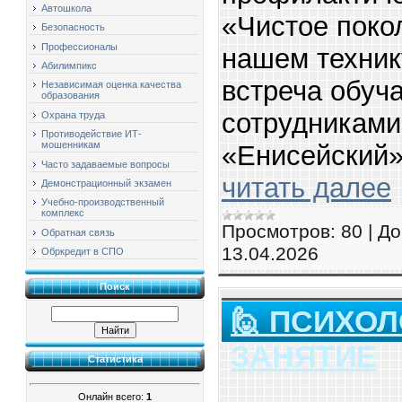
Автошкола
«Чистое поко
Безопасность
Профессионалы
нашем техник
Абилимпикс
встреча обуч
Независимая оценка качества
образования
сотрудникам
Охрана труда
Противодействие ИТ-
мошенникам
«Енисейский»
Часто задаваемые вопросы
читать далее
Демонстрационный экзамен
Учебно-производственный
комплекс
Просмотров:
80
|
До
Обратная связь
13.04.2026
Обркредит в СПО
Поиск
🙋 ПСИХО
ЗАНЯТИЕ
Статистика
Онлайн всего:
1