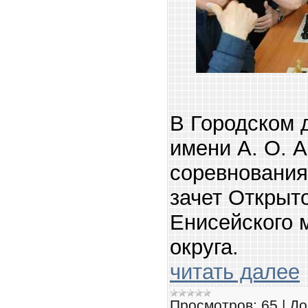
В Городском 
имени А. О. 
соревнования
зачет Открыт
Енисейского 
округа.
читать далее
Просмотров:
65
|
До