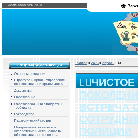
Суббота, 08.08.2026, 20:10
Верс
Главная
»
2026
»
Апрель
»
13
Сведения об организации
Основные сведения
👮‍♂ЧИСТОЕ
Структура и органы управления
образовательной организацией
Документы
ПОКОЛЕНИЕ
Образование
ВСТРЕЧА 
Образовательные стандарты и
требования
Руководство
СОТРУДНИ
Педагогический состав
ПОЛИЦИИ
Материально-техническое
обеспечение и оснащенность
образовательного процесса.