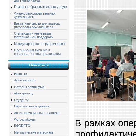
Доступная среда
Платные образовательные услуги
Финансово-хозяйственная
деятельность
Вакантные места для приема
(перевода) обучающихся
Стипендии и иные виды
материальной поддержки
Международное сотрудничество
Организация питания в
образовательной организации
Меню сайта
Новости
Деятельность
История техникума
Абитуриенту
Студенту
Персональные данные
Антикоррупционная политика
Фотоальбомы
В рамках опе
ВФСК ГТО
профилактиче
Методические материалы