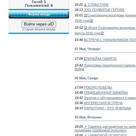
Гостей:
1
16:21
🧹 СУББОТНИК
Пользователей:
0
16:13
ЭХО ПОДВИГОВ ГЕРОЕВ
Форма входа
16:01
🏆Спартакиада молодежи допризы
2026 года🏆
Войти через uID
15:52
🏆 Итоги Спартакиады молодежи 
Старая форма входа
округа 2026 года🏆
15:46
ВСТРЕЧА С НАЧАЛЬНИКОМ ПО
07 Мая, Четверг
17:09
🎖ЛИНЕЙКА ПАМЯТИ
15:42
Подготовка праздничного парада
Войне
06 Мая, Среда
17:04
РЕКОРД ПОБЕДЫ
16:49
ТРАДИЦИОННАЯ ЛИНЕЙКА
16:42
Занятия с обучающимися в рамка
16:36
ИНТЕРЕСНАЯ ВСТРЕЧА
16:10
НАРКОТИКИ - ЭТО ЛОВУШКА
05 Мая, Вторник
16:05
📌 Памятка для родителя по запи
поддержки «Цифровой психолог»
16:00
📌 ЦИФРОВОЙ ПСИХОЛОГ