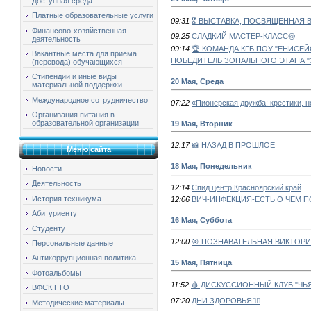
Доступная среда
Платные образовательные услуги
09:31
🎖️ ВЫСТАВКА, ПОСВЯЩЁННАЯ
Финансово-хозяйственная
09:25
СЛАДКИЙ МАСТЕР-КЛАСС🍥
деятельность
09:14
🏆 КОМАНДА КГБ ПОУ "ЕНИСЕ
Вакантные места для приема
ПОБЕДИТЕЛЬ ЗОНАЛЬНОГО ЭТАПА "З
(перевода) обучающихся
Стипендии и иные виды
20 Мая, Среда
материальной поддержки
Международное сотрудничество
07:22
«Пионерская дружба: крестики, н
Организация питания в
образовательной организации
19 Мая, Вторник
12:17
📸 НАЗАД В ПРОШЛОЕ
Меню сайта
18 Мая, Понедельник
Новости
Деятельность
12:14
Спид центр Красноярский край
История техникума
12:06
ВИЧ-ИНФЕКЦИЯ-ЕСТЬ О ЧЕМ 
Абитуриенту
16 Мая, Суббота
Студенту
12:00
🎯 ПОЗНАВАТЕЛЬНАЯ ВИКТОРИ
Персональные данные
Антикоррупционная политика
15 Мая, Пятница
Фотоальбомы
11:52
🩸 ДИСКУССИОННЫЙ КЛУБ "ЧЬ
ВФСК ГТО
07:20
ДНИ ЗДОРОВЬЯ🏃‍♂️
Методические материалы