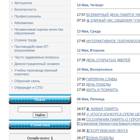
Автошкола
14 Мая, Четверг
Безопасность
17:57
ВСЕМИРНЫЙ ДЕНЬ ПАМЯТИ УМ
Профессионалы
07:10
🩸 ЕДИНЫЙ ЧАС ОБЩЕНИЯ "УЗ
Абилимпикс
Независимая оценка качества
13 Мая, Среда
образования
Охрана труда
17:45
ИНТЕРАКТИВНОЕ ТЕАТРАЛИЗ
Противодействие ИТ-
12 Мая, Вторник
мошенникам
Часто задаваемые вопросы
17:39
ДЕНЬ ОТКРЫТЫХ ДВЕРЕЙ
Демонстрационный экзамен
10 Мая, Воскресенье
Учебно-производственный
комплекс
17:30
ГИРЛЯНДА СЛАВЫ
Обратная связь
17:11
ДЕНЬ ПОБЕДЫ
Обркредит в СПО
17:06
ЖИТЬ И ПОМНИТЬ
08 Мая, Пятница
Поиск
16:57
📙 ЖИВАЯ ПАМЯТЬ
16:53
🎉 ИТОГИ КОНКУРСА СРЕДИ Ц
16:46
💥СОХРАНИМ ПАМЯТЬ О ГЕРО
🎖Галимзянов Нигматулла Камалутдино
Статистика
16:36
🎗ГЕОРГИЕВСКАЯ ЛЕНТА
16:27
🎖ОКНА ПОБЕДЫ
Онлайн всего:
1