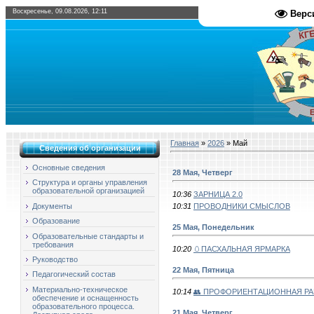
Воскресенье, 09.08.2026, 12:11
Верс
Главная
»
2026
»
Май
Сведения об организации
Основные сведения
28 Мая, Четверг
Структура и органы управления
образовательной организацией
10:36
ЗАРНИЦА 2.0
10:31
ПРОВОДНИКИ СМЫСЛОВ
Документы
Образование
25 Мая, Понедельник
Образовательные стандарты и
требования
10:20
🥚ПАСХАЛЬНАЯ ЯРМАРКА
Руководство
22 Мая, Пятница
Педагогический состав
Материально-техническое
10:14
👥 ПРОФОРИЕНТАЦИОННАЯ Р
обеспечение и оснащенность
образовательного процесса.
21 Мая, Четверг