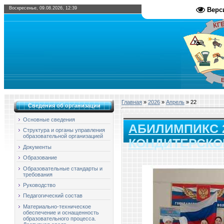
Воскресенье, 09.08.2026, 12:39
Верс
Главная
»
2026
»
Апрель
»
22
Сведения об организации
Основные сведения
АБИЛИМПИКС 
Структура и органы управления
образовательной организацией
КОНДИТЕРСКОЕ
Документы
Образование
Образовательные стандарты и
требования
Руководство
Педагогический состав
Материально-техническое
обеспечение и оснащенность
образовательного процесса.