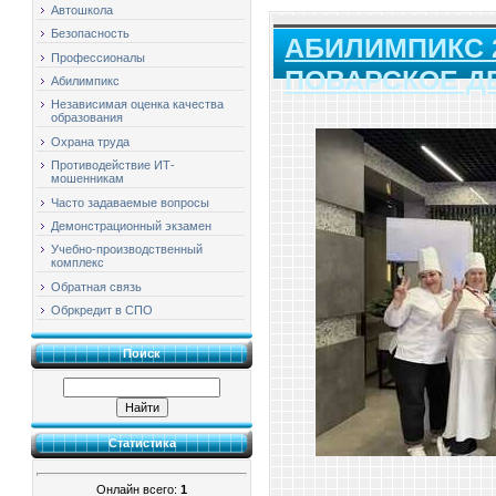
Автошкола
Безопасность
АБИЛИМПИКС 
Профессионалы
ПОВАРСКОЕ ДЕ
Абилимпикс
Независимая оценка качества
образования
Охрана труда
Противодействие ИТ-
мошенникам
Часто задаваемые вопросы
Демонстрационный экзамен
Учебно-производственный
комплекс
Обратная связь
Обркредит в СПО
Поиск
Статистика
Онлайн всего:
1