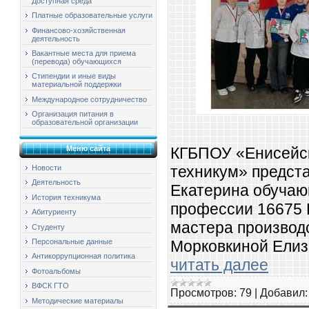
Доступная среда
Платные образовательные услуги
Финансово-хозяйственная
деятельность
Вакантные места для приема
(перевода) обучающихся
Стипендии и иные виды
материальной поддержки
Международное сотрудничество
Организация питания в
образовательной организации
КГБПОУ «Енисейс
Меню сайта
техникум» предст
Новости
Деятельность
Екатерина обучаю
История техникума
профессии 16675 
Абитуриенту
мастера производ
Студенту
Морковкиной Елиз
Персональные данные
Антикоррупционная политика
читать далее
Фотоальбомы
ВФСК ГТО
Просмотров:
79
|
Добавил:
Методические материалы