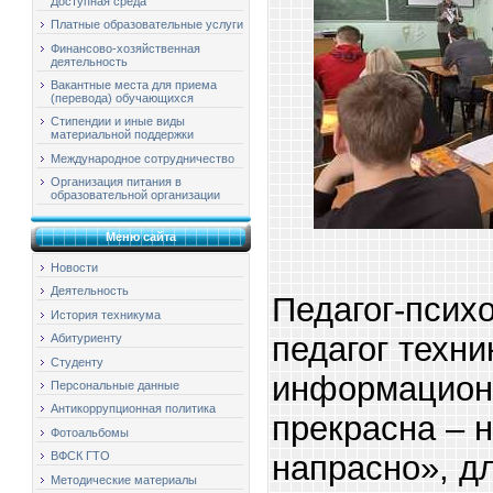
Доступная среда
Платные образовательные услуги
Финансово-хозяйственная
деятельность
Вакантные места для приема
(перевода) обучающихся
Стипендии и иные виды
материальной поддержки
Международное сотрудничество
Организация питания в
образовательной организации
Меню сайта
Новости
Деятельность
Педагог-псих
История техникума
педагог техн
Абитуриенту
Студенту
информацион
Персональные данные
Антикоррупционная политика
прекрасна – н
Фотоальбомы
напрасно», д
ВФСК ГТО
Методические материалы