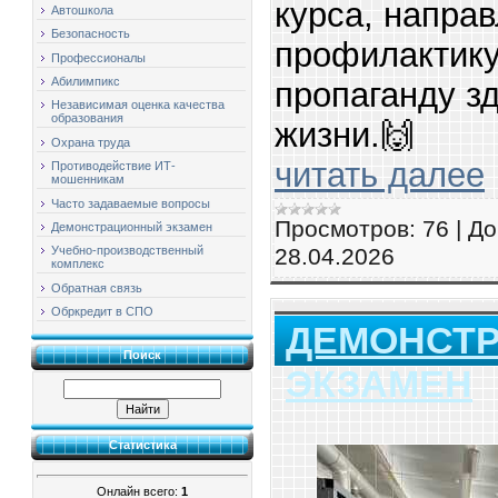
курса, напра
Автошкола
Безопасность
профилактику
Профессионалы
Абилимпикс
пропаганду з
Независимая оценка качества
образования
жизни.🙌
Охрана труда
читать далее
Противодействие ИТ-
мошенникам
Часто задаваемые вопросы
Просмотров:
76
|
До
Демонстрационный экзамен
28.04.2026
Учебно-производственный
комплекс
Обратная связь
Обркредит в СПО
ДЕМОНСТ
Поиск
ЭКЗАМЕН
Статистика
Онлайн всего:
1