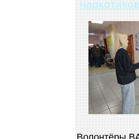
наркотико
Волонтёры ВА