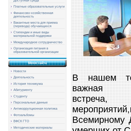
Доступная среда
Платные образовательные услуги
Финансово-хозяйственная
деятельность
Вакантные места для приема
(перевода) обучающихся
Стипендии и иные виды
материальной поддержки
Международное сотрудничество
Организация питания в
образовательной организации
Меню сайта
Новости
В нашем те
Деятельность
История техникума
важная и
Абитуриенту
встреча
Студенту
Персональные данные
мероприятий
Антикоррупционная политика
Фотоальбомы
Всемирному 
ВФСК ГТО
умерших от 
Методические материалы