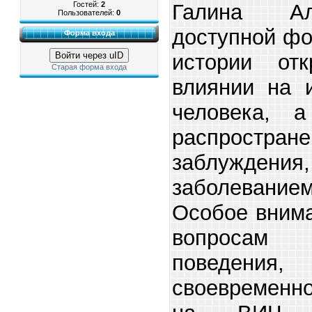
Гостей:
2
Галина Ал
Пользователей:
0
доступной фо
Форма входа
истории от
Войти через uID
Старая форма входа
влиянии на 
человека, а
распростр
заблуждения,
заболеванием
Особое вним
вопросам
поведени
своевременн