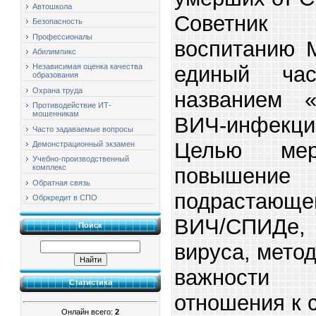
Автошкола
Советник
Безопасность
Профессионалы
воспитанию М
Абилимпикс
единый ча
Независимая оценка качества
образования
Охрана труда
названием 
Противодействие ИТ-
мошенникам
ВИЧ-инфекци
Часто задаваемые вопросы
Целью мер
Демонстрационный экзамен
Учебно-производственный
комплекс
повышение 
Обратная связь
подрастающ
Обркредит в СПО
ВИЧ/СПИДе,
Поиск
вируса, мето
важности 
Статистика
отношения к 
Онлайн всего:
2