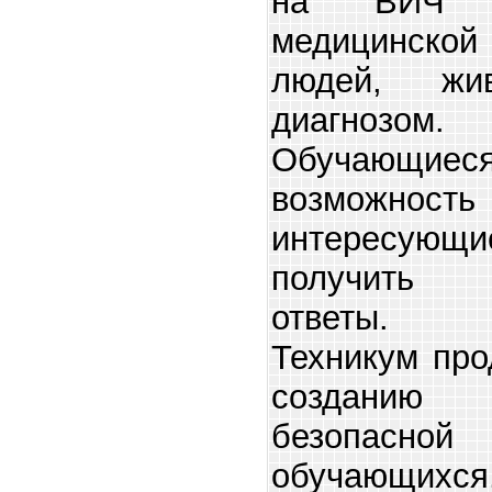
на ВИЧ и
медицинск
людей, ж
диагнозом.
Обучающ
возможн
интересующ
получить 
ответы.
Техникум про
созданию
безопасной
обучающихся