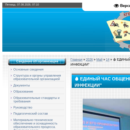
Пятница, 07.08.2026, 07:10
Верс
Главная
»
2026
»
Май
»
14
» 🩸 ЕДИНЫ
Сведения об организации
ИНФЕКЦИИ"
Основные сведения
Структура и органы управления
🩸 ЕДИНЫЙ ЧАС ОБЩЕН
образовательной организацией
ИНФЕКЦИИ"
Документы
Образование
Образовательные стандарты и
требования
Руководство
Педагогический состав
Материально-техническое
обеспечение и оснащенность
образовательного процесса.