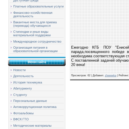
Доступная среда
Платные образовательные услуги
Финансово-хозяйственная
деятельность
Вакантные места для приема
(перевода) обучающихся
Стипендии и иные виды
материальной поддержки
Международное сотрудничество
Ежегодно КГБ ПОУ "Енисейс
Организация питания в
образовательной организации
парада,посвященного победе 
необходима соответствующая ст
С поставленной задачей обучаю
Меню сайта
20 века!
Новости
Просмотров
: 62 |
Добавил
:
zheeeeka
|
Рейтинг
Деятельность
История техникума
Абитуриенту
Студенту
Персональные данные
Антикоррупционная политика
Фотоальбомы
ВФСК ГТО
Методические материалы