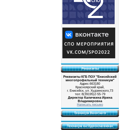
Реквизиты
Реквизиты КГБ ПОУ "Енисейский
многопрофильный техникум"
Адрес:663180
Красноярский край,
г. Енисейск, ул. Худзинского,73
тел: 8(39195)2-55-79
Директор Каличкина Ирина
Владимировна
Написать письмо
Техникум Вконтакте
Техникум на Однокласниках