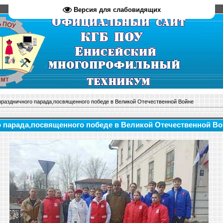
Версия для слабовидящих
праздничного парада,посвященного победе в Великой Отечественной Войне
 парада,посвященного победе в Великой Отечественной В