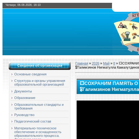
Четверг, 06.08.2026, 16:10
Главная
»
2026
»
Май
»
8
» 💥СОХРАНИ
Сведения об организации
🎖Галимзянов Нигматулла Камалутдино
Основные сведения
Структура и органы управления
💥СОХРАНИМ ПАМЯТЬ О
образовательной организацией
🎖Галимзянов Нигматулл
Документы
Образование
Образовательные стандарты и
требования
Руководство
Педагогический состав
Материально-техническое
обеспечение и оснащенность
образовательного процесса.