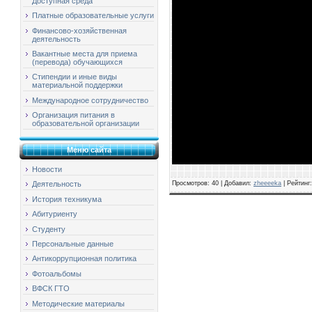
Доступная среда
Платные образовательные услуги
Финансово-хозяйственная
деятельность
Вакантные места для приема
(перевода) обучающихся
Стипендии и иные виды
материальной поддержки
Международное сотрудничество
Организация питания в
образовательной организации
Меню сайта
Новости
Просмотров
: 40 |
Добавил
:
zheeeeka
|
Рейтинг
Деятельность
История техникума
Абитуриенту
Студенту
Персональные данные
Антикоррупционная политика
Фотоальбомы
ВФСК ГТО
Методические материалы