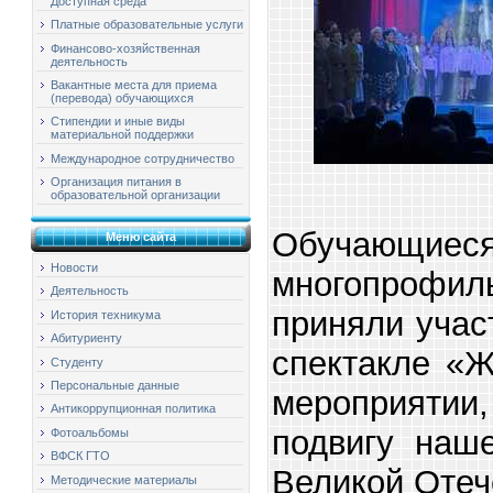
Доступная среда
Платные образовательные услуги
Финансово-хозяйственная
деятельность
Вакантные места для приема
(перевода) обучающихся
Стипендии и иные виды
материальной поддержки
Международное сотрудничество
Организация питания в
образовательной организации
Обучающие
Меню сайта
Новости
многопрофил
Деятельность
приняли учас
История техникума
Абитуриенту
спектакле «
Студенту
Персональные данные
мероприяти
Антикоррупционная политика
подвигу наш
Фотоальбомы
ВФСК ГТО
Великой Отеч
Методические материалы