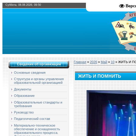
Суббота, 08.08.2026, 09:50
Верс
Главная
»
2026
»
Май
»
10
» ЖИТЬ И 
Сведения об организации
Основные сведения
ЖИТЬ И ПОМНИТЬ
Структура и органы управления
образовательной организацией
Документы
Образование
Образовательные стандарты и
требования
Руководство
Педагогический состав
Материально-техническое
обеспечение и оснащенность
образовательного процесса.