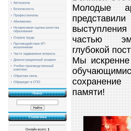
Автошкола
Молодые ар
Безопасность
представил
Профессионалы
Абилимпикс
выступлени
Независимая оценка качества
образования
частью эм
Охрана труда
Противодействие ИТ-
глубокой пост
мошенникам
Часто задаваемые вопросы
Мы искренне
Демонстрационный экзамен
Учебно-производственный
обучающимис
комплекс
Обратная связь
сохранени
Обркредит в СПО
памяти!
Поиск
Статистика
Онлайн всего:
1