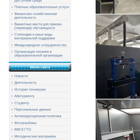
Доступная среда
Платные образовательные услуги
Финансово-хозяйственная
деятельность
Вакантные места для приема
(перевода) обучающихся
Стипендии и иные виды
материальной поддержки
Международное сотрудничество
Организация питания в
образовательной организации
Меню сайта
Новости
Деятельность
История техникума
Абитуриенту
Студенту
Персональные данные
Антикоррупционная политика
Фотоальбомы
ВФСК ГТО
Методические материалы