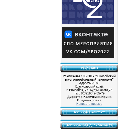
Реквизиты
Реквизиты КГБ ПОУ "Енисейский
многопрофильный техникум"
Адрес:663180
Красноярский край,
г. Енисейск, ул. Худзинского,73
тел: 8(39195)2-55-79
Директор Каличкина Ирина
Владимировна
Написать письмо
Техникум Вконтакте
Техникум на Однокласниках