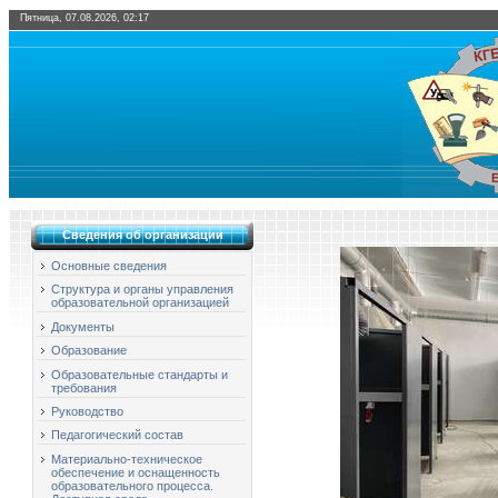
Пятница, 07.08.2026, 02:17
Сведения об организации
Основные сведения
Структура и органы управления
образовательной организацией
Документы
Образование
Образовательные стандарты и
требования
Руководство
Педагогический состав
Материально-техническое
обеспечение и оснащенность
образовательного процесса.