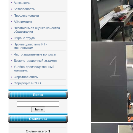
Автошкола
Безопасность
Профессионалы
Абилимпикс
Независимая оценка качества
образования
Охрана труда
Противодействие ИТ-
мошенникам
Часто задаваемые вопросы
Демонстрационный экзамен
Учебно-производственный
комплекс
Обратная связь
Обркредит в СПО
Поиск
Статистика
Онлайн всего:
1